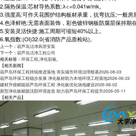
2.隔热保温:芯材导热系数:λ<=0.041w/mk。
3.强度高:可作天花围护结构板材承重，抗弯抗压;一般房
4.色泽鲜艳:无需表面装饰，彩色镀锌钢板防腐层保持期在1
5.安装灵活快捷:施工周期可缩短40%以上。
6.氧指数:(OI)32.0(省消防产品质检站)。
上一个：
葫芦岛洁净风管安装
下一个：
葫芦岛洁净工程公司
相关标签：
环保工程
,
净化彩板
,
【相关新闻】
葫芦岛环保工程持续推进落地 夯实城市环境治理根基
2026-08-03
葫芦岛环保工程稳步发展 净化板材助力本地环境工程落地
2026-06-22
建材升级赋能葫芦岛环保工程 净化板优化场地建设
2026-06-02
新型净化板赋能沈阳环境改造 助力葫芦岛环保工程提升
2026-05-11
【相关产品】