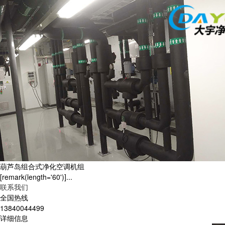
葫芦岛组合式净化空调机组
[remark(length='60')]...
联系我们
全国热线
13840044499
详细信息