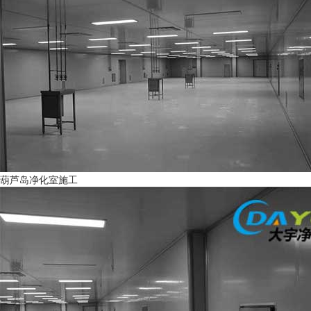
葫芦岛净化室施工