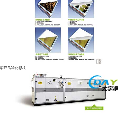
葫芦岛净化彩板