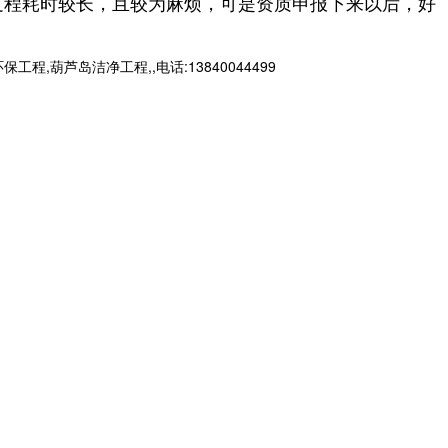
过程耗时较长，且较为麻烦，可是资质申报下来以后，好
芦岛洁净工程,,电话:13840044499