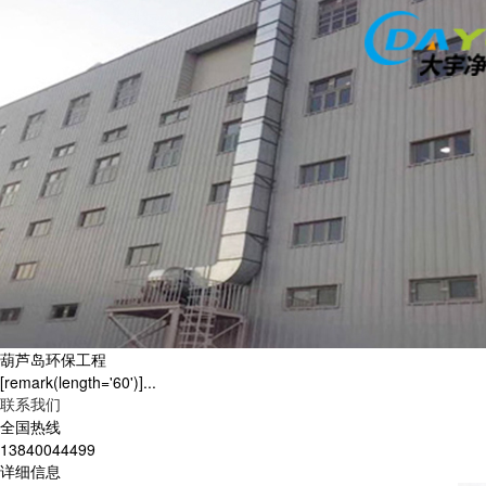
葫芦岛环保工程
[remark(length='60')]...
联系我们
全国热线
13840044499
详细信息