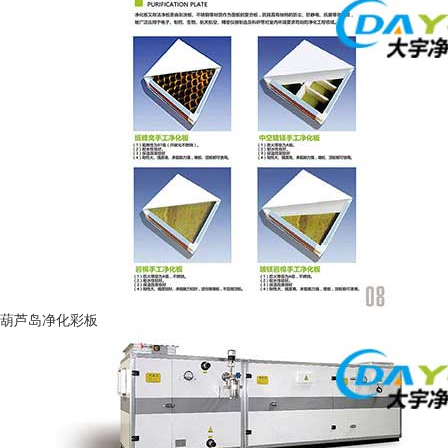
葫芦岛净化彩板