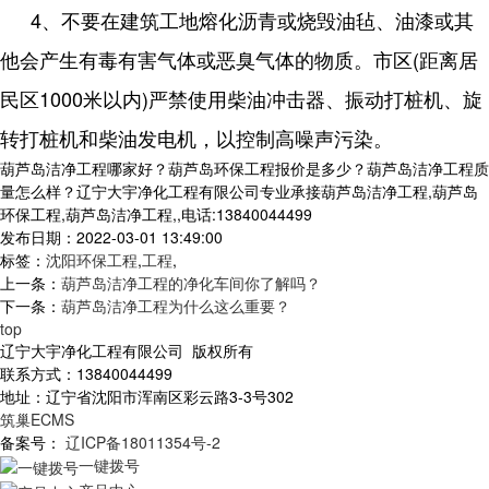
4、不要在建筑工地熔化沥青或烧毁油毡、油漆或其
他会产生有毒有害气体或恶臭气体的物质。市区(距离居
民区1000米以内)严禁使用柴油冲击器、振动打桩机、旋
转打桩机和柴油发电机，以控制高噪声污染。
葫芦岛洁净工程哪家好？葫芦岛环保工程报价是多少？葫芦岛洁净工程质
量怎么样？辽宁大宇净化工程有限公司专业承接葫芦岛洁净工程,葫芦岛
环保工程,葫芦岛洁净工程,,电话:13840044499
发布日期：2022-03-01 13:49:00
标签：
沈阳环保工程
,
工程
,
上一条：
葫芦岛洁净工程的净化车间你了解吗？
下一条：
葫芦岛洁净工程为什么这么重要？
top
辽宁大宇净化工程有限公司 版权所有
联系方式：13840044499
地址：辽宁省沈阳市浑南区彩云路3-3号302
筑巢ECMS
备案号：
辽ICP备18011354号-2
一键拨号