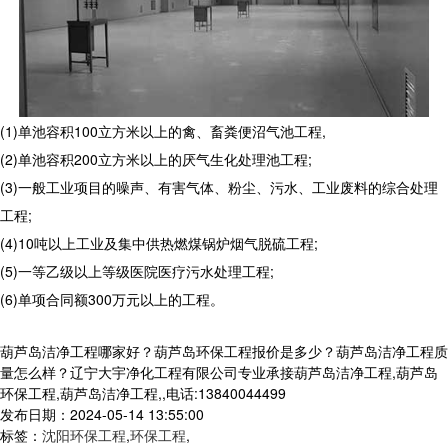
(1)
单池容积
100
立方米以上的禽、畜粪便沼气池工程
,
(2)
单池容积
200
立方米以上的厌气生化处理池工程
;
(3)
一般工业项目的噪声、有害气体、粉尘、污水、工业废料的综合处理
工程
;
(4)10
吨以上工业及集中供热燃煤锅炉烟气脱硫工程
;
(5)
一等乙级以上等级医院医疗污水处理工程
;
(6)
单项合同额
300
万元以上的工程。
葫芦岛洁净工程哪家好？葫芦岛环保工程报价是多少？葫芦岛洁净工程质
量怎么样？辽宁大宇净化工程有限公司专业承接葫芦岛洁净工程,葫芦岛
环保工程,葫芦岛洁净工程,,电话:13840044499
发布日期：2024-05-14 13:55:00
标签：
沈阳环保工程
,
环保工程
,