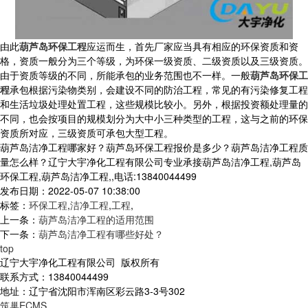
由此
葫芦岛环保工程
应运而生，首先厂家应当具有相应的环保资质和资
格，资质一般分为三个等级，为环保一级资质、二级资质以及三级资质。
由于资质等级的不同，所能承包的业务范围也不一样。一般
葫芦岛环保工
程
承包根据污染物类别，会建设不同的防治工程，常见的有污染修复工程
和生活垃圾处理处置工程，这些规模比较小。另外，根据投资额处理量的
不同，也会按项目的规模划分为大中小三种类型的工程，这与之前的环保
资质所对应，三级资质可承包大型工程。
葫芦岛洁净工程哪家好？葫芦岛环保工程报价是多少？葫芦岛洁净工程质
量怎么样？辽宁大宇净化工程有限公司专业承接葫芦岛洁净工程,葫芦岛
环保工程,葫芦岛洁净工程,,电话:13840044499
发布日期：2022-05-07 10:38:00
标签：
环保工程
,
洁净工程
,
工程
,
上一条：
葫芦岛洁净工程的适用范围
下一条：
葫芦岛洁净工程有哪些好处？
top
辽宁大宇净化工程有限公司 版权所有
联系方式：13840044499
地址：辽宁省沈阳市浑南区彩云路3-3号302
筑巢ECMS