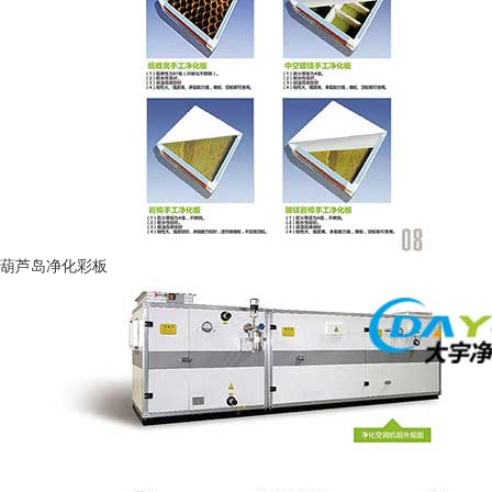
葫芦岛净化彩板